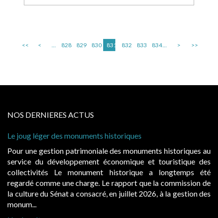
<<
<
...
828
829
830
831
832
833
834
...
>
>>
NOS DERNIERES ACTUS
 joug léger des monuments historiques
Cabine
à condi
ur une gestion patrimoniale des monuments historiques au
Evocat
rvice du développement économique et touristique des
égalem
llectivités Le monument historique a longtemps été
public
gardé comme une charge. Le rapport que la commission de
d’occu
 culture du Sénat a consacré, en juillet 2026, à la gestion des
hausses
num...