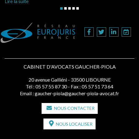
Lire la
re la suite
CABINET D'AVOCATS GAUCHER-PIOLA
20 avenue Galliéni - 33500 LIBOURNE
Tél :
05 57 55 87 30
- Fax : 05 57 51 73 64
Email :
gaucher-piola@gaucher-piola-avocat.fr
NOUS CONTACTER
NOUS LOCALISER