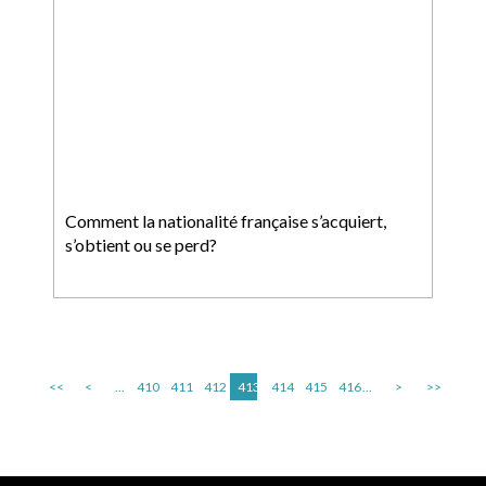
Comment la nationalité française s’acquiert,
s’obtient ou se perd?
<<
<
...
410
411
412
413
414
415
416
...
>
>>