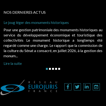
NOS DERNIERES ACTUS
onuments historiques
Cabines de plage : le ju
à condition de les asseoi
atrimoniale des monuments historiques au
Evocatrices des bains
ppement économique et touristique des
également un beau sujet
 monument historique a longtemps été
public, elles donnent
charge. Le rapport que la commission de
d’occupation. Saisies p
a consacré, en juillet 2026, à la gestion des
hausses, les juridictions 
Lire la suite