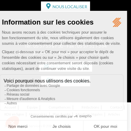
NOUS LOCALISER
CABINET SECONDAIRE
2 bis Avenue de l'Europe
33350 ST MAGNE-DE-CASTILLON
Tél :
05 57 55 87 30
- Fax : 05 57 51 73 64
Email :
gaucher-piola@gaucher-piola-avocat.fr
NOUS CONTACTER
NOUS LOCALISER
Accueil
Équipe
Compétences
Rédactions
Contact
RDV en ligne
Honoraires
Plan du site
Mentions légales
Articles
Septeo Digital & Services © 2019