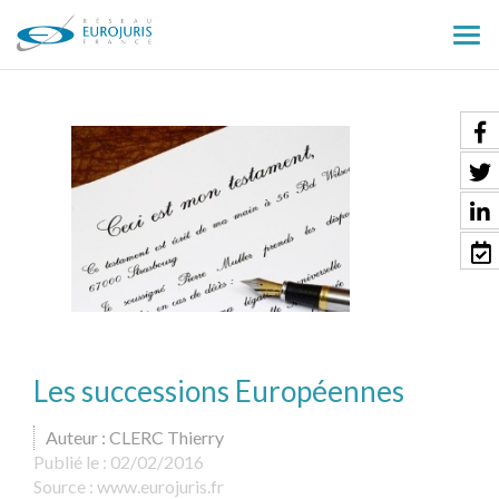
Ouv
le
men
Les successions Européennes
Auteur : CLERC Thierry
Publié le :
02/02/2016
Source :
www.eurojuris.fr