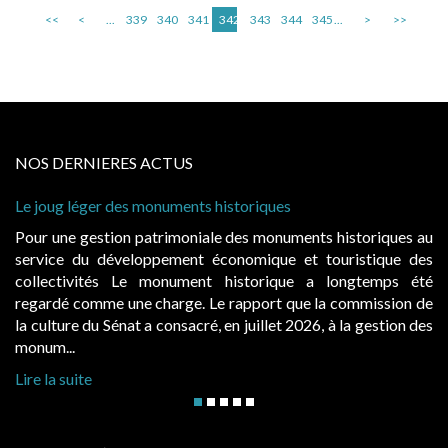
<<
<
...
339
340
341
342
343
344
345
...
>
>>
NOS DERNIERES ACTUS
Cabines de plage : le juge admet des redevance
à condition de les asseoir sur les « avantages p
nts historiques au
Evocatrices des bains de mer, les cabanes 
t touristique des
également un beau sujet domanial. Installées 
e a longtemps été
public, elles donnent lieu au paiement d’
e la commission de
d’occupation. Saisies par des occupants conte
026, à la gestion des
hausses, les juridictions administratives ont clari
Lire la suite