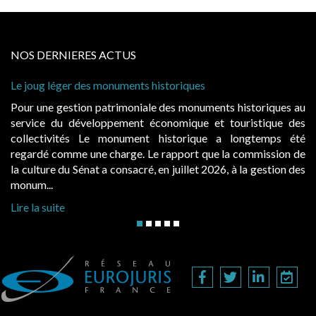
NOS DERNIERES ACTUS
riques
Cabines de plage : le juge admet des r
à condition de les asseoir sur les « ava
s monuments historiques au
Evocatrices des bains de mer, les 
mique et touristique des
également un beau sujet domanial. Ins
torique a longtemps été
public, elles donnent lieu au paie
pport que la commission de
d’occupation. Saisies par des occupan
uillet 2026, à la gestion des
hausses, les juridictions administratives 
Lire la suite