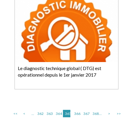
Le diagnostic technique global ( DTG) est
opérationnel depuis le 1er janvier 2017
<<
<
...
362
363
364
365
366
367
368
...
>
>>