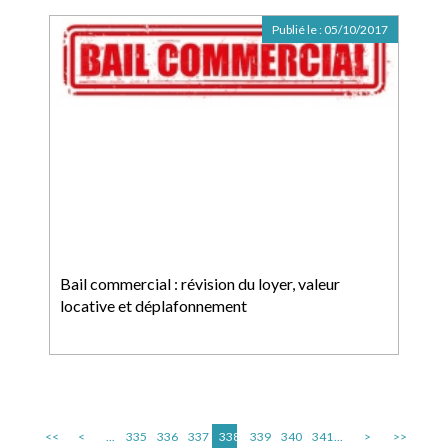
Publié le :
05/10/2017
Bail commercial : révision du loyer, valeur
locative et déplafonnement
<<
<
...
335
336
337
338
339
340
341
...
>
>>