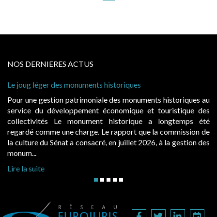
NOS DERNIERES ACTUS
éger des monuments historiques
Cabines de pla
à condition de
gestion patrimoniale des monuments historiques au
Evocatrices 
du développement économique et touristique des
également un 
vités Le monument historique a longtemps été
public, elle
omme une charge. Le rapport que la commission de
d’occupation.
 du Sénat a consacré, en juillet 2026, à la gestion des
hausses, les ju
Lire la suite
te