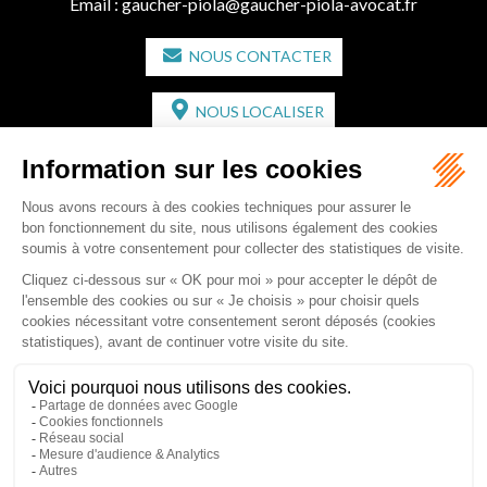
Email :
gaucher-piola@gaucher-piola-avocat.fr
NOUS CONTACTER
NOUS LOCALISER
CABINET SECONDAIRE
2 bis Avenue de l'Europe
33350 ST MAGNE-DE-CASTILLON
Tél :
05 57 55 87 30
- Fax : 05 57 51 73 64
Email :
gaucher-piola@gaucher-piola-avocat.fr
NOUS CONTACTER
NOUS LOCALISER
Accueil
Équipe
Compétences
Rédactions
Contact