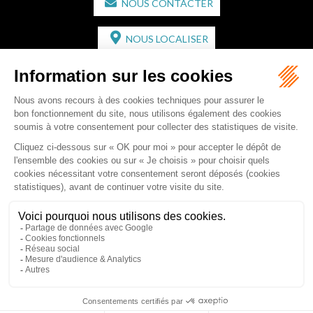
NOUS CONTACTER
NOUS LOCALISER
CABINET SECONDAIRE
2 bis Avenue de l'Europe
33350 ST MAGNE-DE-CASTILLON
Tél :
05 57 55 87 30
- Fax : 05 57 51 73 64
Email :
gaucher-piola@gaucher-piola-avocat.fr
NOUS CONTACTER
NOUS LOCALISER
Accueil
Équipe
Compétences
Rédactions
Contact
RDV en ligne
Honoraires
Plan du site
Mentions légales
Articles