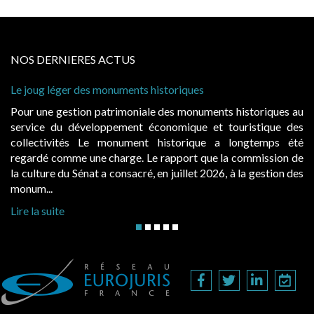
NOS DERNIERES ACTUS
riques
Cabines de plage : le juge admet des r
à condition de les asseoir sur les « ava
s monuments historiques au
Evocatrices des bains de mer, les 
mique et touristique des
également un beau sujet domanial. Ins
torique a longtemps été
public, elles donnent lieu au paie
pport que la commission de
d’occupation. Saisies par des occupan
uillet 2026, à la gestion des
hausses, les juridictions administratives 
Lire la suite