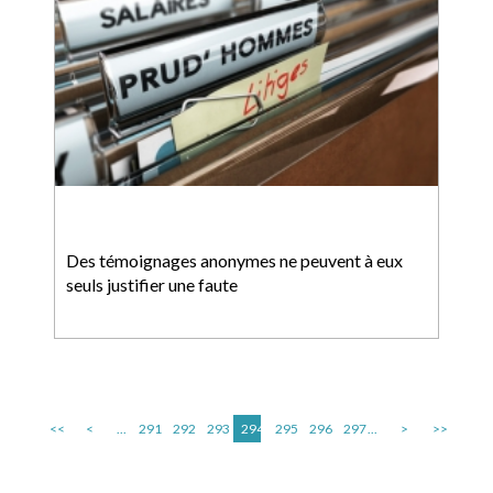
Des témoignages anonymes ne peuvent à eux
seuls justifier une faute
<<
<
...
291
292
293
294
295
296
297
...
>
>>