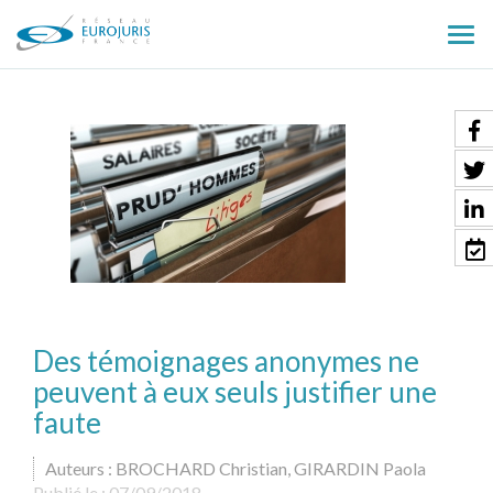
Ouv
le
men
Des témoignages anonymes ne
peuvent à eux seuls justifier une
faute
Auteurs : BROCHARD Christian, GIRARDIN Paola
Publié le :
07/09/2018