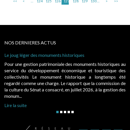
<<
<
...
124
125
126
127
128
129
130
...
>
>>
NOS DERNIERES ACTUS
s
Cabines de plage : le juge admet des redevan
à condition de les asseoir sur les « avantage
uments historiques au
Evocatrices des bains de mer, les caban
 et touristique des
également un beau sujet domanial. Installé
que a longtemps été
public, elles donnent lieu au paiement
que la commission de
d’occupation. Saisies par des occupants con
 2026, à la gestion des
hausses, les juridictions administratives ont cl
Lire la suite