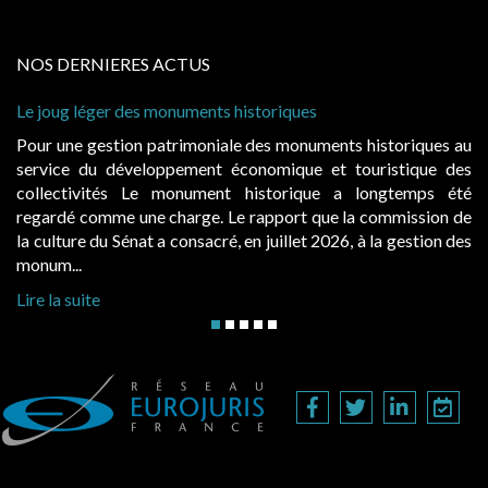
NOS DERNIERES ACTUS
 léger des monuments historiques
Cabines de 
à condition 
e gestion patrimoniale des monuments historiques au
Evocatrice
e du développement économique et touristique des
également u
tivités Le monument historique a longtemps été
public, el
 comme une charge. Le rapport que la commission de
d’occupatio
re du Sénat a consacré, en juillet 2026, à la gestion des
hausses, les 
..
Lire la suite
suite