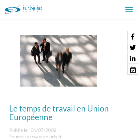
Ouv
le
men
Le temps de travail en Union
Européenne
Publié le :
04/07/2008
Source :
www.eurojuris.fr