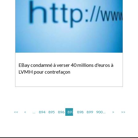
EBay condamné à verser 40 millions d'euros à
LVMH pour contrefaçon
<<
<
...
894
895
896
897
898
899
900
...
>
>>