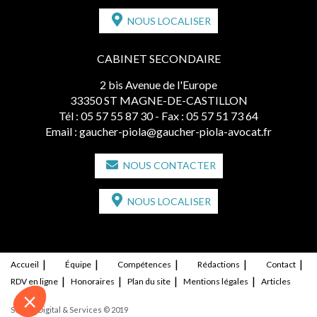
NOUS LOCALISER
CABINET SECONDAIRE
2 bis Avenue de l'Europe
33350 ST MAGNE-DE-CASTILLON
Tél :
05 57 55 87 30
- Fax : 05 57 51 73 64
Email :
gaucher-piola@gaucher-piola-avocat.fr
NOUS CONTACTER
NOUS LOCALISER
Accueil
Équipe
Compétences
Rédactions
Contact
RDV en ligne
Honoraires
Plan du site
Mentions légales
Articles
Septeo Digital & Services © 2019