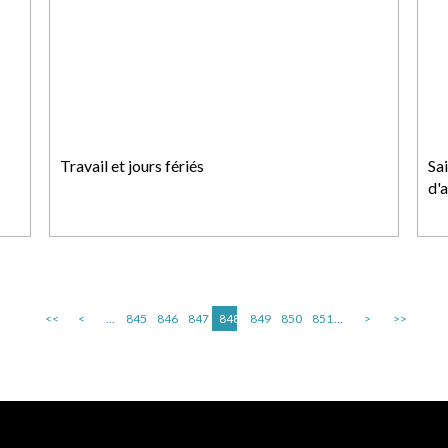
Travail et jours fériés
Sa
d'
<<
<
...
845
846
847
848
849
850
851
...
>
>>