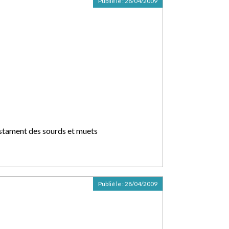
Publié le :
28/04/2009
stament des sourds et muets
Publié le :
28/04/2009