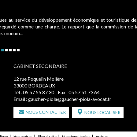
ques au service du développement économique et touristique de
é regardé comme une charge. Le rapport que la commission de l
des monum...
CABINET SECONDAIRE
12 rue Poquelin Molière
33000 BORDEAUX
Tél :
05 57 55 87 30
- Fax : 05 57 51 73 64
Email :
gaucher-piola@gaucher-piola-avocat.fr
NOUS CONTACTER
NOUS LOCALISER
ligne
Honoraires
Plan du site
Mentions légales
Articles