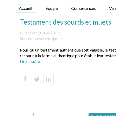
Accueil
Équipe
Compétences
Ven
Testament des sourds et muets
Publié le :
28/04/2009
Source :
www.eurojuris.fr
Pour qu'un testament authentique soit valable, le tes
recourir à la forme authentique pour établir leur testam
Lire la suite