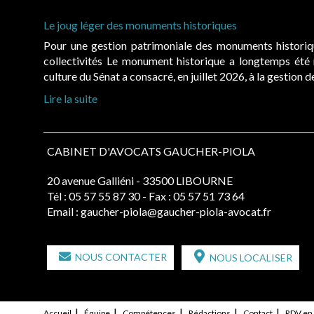
Le joug léger des monuments historiques
Pour une gestion patrimoniale des monuments histori
collectivités Le monument historique a longtemps ét
culture du Sénat a consacré, en juillet 2026, à la gestion 
Lire la suite
CABINET D'AVOCATS GAUCHER-PIOLA
20 avenue Galliéni - 33500 LIBOURNE
Tél :
05 57 55 87 30
- Fax : 05 57 51 73 64
Email :
gaucher-piola@gaucher-piola-avocat.fr
NOUS CONTACTER
NOUS LOCALISER
Accueil
Équipe
Compétences
Rédactions
Contact
RDV en 