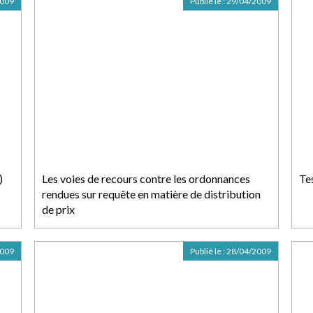
2009
Publié le :
29/04/2009
)
Les voies de recours contre les ordonnances
Te
rendues sur requête en matière de distribution
de prix
2009
Publié le :
28/04/2009