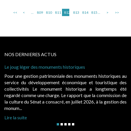
<<
<
...
809
810
811
812
813
814
815
...
>
>>
NOS DERNIERES ACTUS
Le joug léger des monuments historiques
Pour une gestion patrimoniale des monuments historiques au
service du développement économique et touristique des
collectivités Le monument historique a longtemps été
regardé comme une charge. Le rapport que la commission de
la culture du Sénat a consacré, en juillet 2026, à la gestion des
monum...
Lire la suite