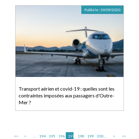
Publié le :
30/09/2020
Transport aérien et covid-19 : quelles sont les
contraintes imposées aux passagers d'Outre-
Mer ?
<<
<
...
194
195
196
197
198
199
200
...
>
>>