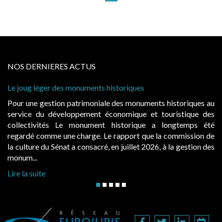
NOS DERNIERES ACTUS
nts historiques
Cabines de plage : le juge ad
à condition de les asseoir sur 
niale des monuments historiques au
Evocatrices des bains de m
nt économique et touristique des
également un beau sujet doma
ment historique a longtemps été
public, elles donnent lieu
e. Le rapport que la commission de
d’occupation. Saisies par des
cré, en juillet 2026, à la gestion des
hausses, les juridictions adminis
Lire la suite