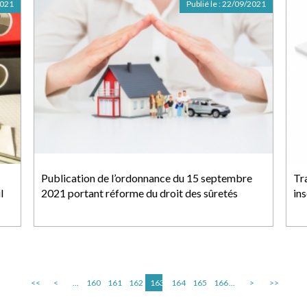
2021
Publié le :
22/09/2021
Publication de l’ordonnance du 15 septembre
Tr
l
2021 portant réforme du droit des sûretés
ins
<<
<
...
160
161
162
163
164
165
166
...
>
>>