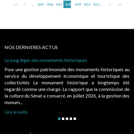
<<
<
...
845
846
847
848
849
850
851
...
>
>>
NOS DERNIERES ACTUS
Le joug léger des monuments historiques
Pour une gestion patrimoniale des monuments historiques au
service du développement économique et touristique des
collectivités Le monument historique a longtemps été
regardé comme une charge. Le rapport que la commission de
la culture du Sénat a consacré, en juillet 2026, à la gestion des
monum...
Lire la suite