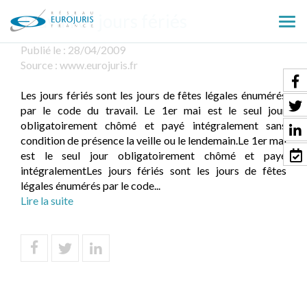
Travail et jours fériés
Ouv
le
Publié le :
28/04/2009
men
Source :
www.eurojuris.fr
Les jours fériés sont les jours de fêtes légales énumérés
par le code du travail. Le 1er mai est le seul jour
obligatoirement chômé et payé intégralement sans
condition de présence la veille ou le lendemain.Le 1er mai
est le seul jour obligatoirement chômé et payé
intégralementLes jours fériés sont les jours de fêtes
légales énumérés par le code...
Lire la suite