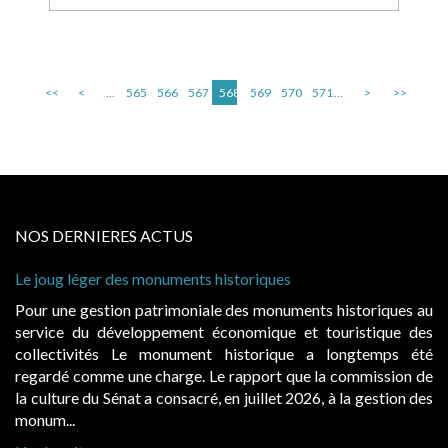
<<
<
...
565
566
567
568
569
570
571
...
>
>>
NOS DERNIERES ACTUS
Le joug léger des monuments historiques
Pour une gestion patrimoniale des monuments historiques au
service du développement économique et touristique des
collectivités Le monument historique a longtemps été
regardé comme une charge. Le rapport que la commission de
la culture du Sénat a consacré, en juillet 2026, à la gestion des
monum...