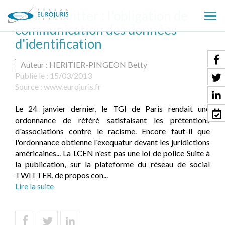
UEJF / Twitter : l'obligation de
Ouv
communication des données
le
d'identification
men
Auteur : HERITIER-PINGEON Betty
Publié le :
15/03/2013
Source :
www.eurojuris.fr
Le 24 janvier dernier, le TGI de Paris rendait une
ordonnance de référé satisfaisant les prétentions
d'associations contre le racisme. Encore faut-il que
l'ordonnance obtienne l'exequatur devant les juridictions
américaines... La LCEN n'est pas une loi de police Suite à
la publication, sur la plateforme du réseau de social
TWITTER, de propos con...
Lire la suite