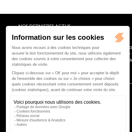
NOS DERNIERES ACTUS
Le joug léger des monuments historiques
Pour une gestion patrimoniale des monuments histori
collectivités Le monument historique a longtemps ét
culture du Sénat a consacré, en juillet 2026, à la gestion 
Lire la suite
CABINET D'AVOCATS GAUCHER-PIOLA
20 avenue Galliéni - 33500 LIBOURNE
Tél :
05 57 55 87 30
- Fax : 05 57 51 73 64
Email :
gaucher-piola@gaucher-piola-avocat.fr