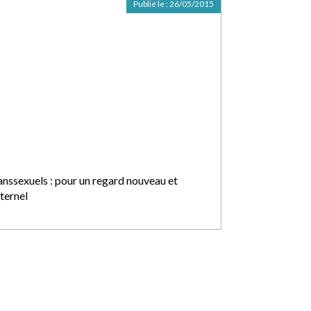
Publié le :
26/05/2015
anssexuels : pour un regard nouveau et
ternel