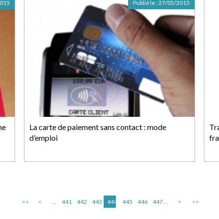
2015
Publié le :
27/05/2015
ne
La carte de paiement sans contact : mode
Tr
d’emploi
fra
<<
<
...
441
442
443
444
445
446
447
...
>
>>