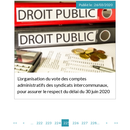
Publié le :
26/03/2020
L’organisation du vote des comptes
administratifs des syndicats intercommunaux,
pour assurer le respect du délai du 30 juin 2020
<<
<
...
222
223
224
225
226
227
228
...
>
>>