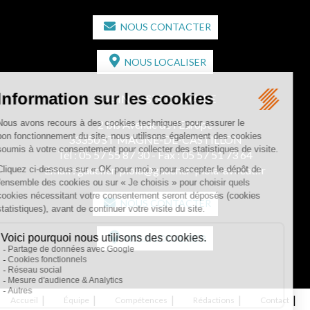
NOUS CONTACTER
NOUS LOCALISER
CABINET SECONDAIRE
2 bis Avenue de l'Europe
33350 ST MAGNE-DE-CASTILLON
Tél :
05 57 55 87 30
- Fax : 05 57 51 73 64
Email :
gaucher-piola@gaucher-piola-avocat.fr
NOUS CONTACTER
NOUS LOCALISER
Accueil
Équipe
Compétences
Rédactions
Contact