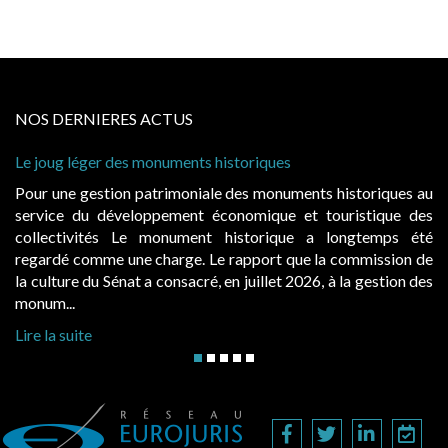
NOS DERNIERES ACTUS
storiques
Cabines de plage : le juge admet de
à condition de les asseoir sur les « 
 des monuments historiques au
Evocatrices des bains de mer, le
onomique et touristique des
également un beau sujet domanial. 
historique a longtemps été
public, elles donnent lieu au p
rapport que la commission de
d’occupation. Saisies par des occup
n juillet 2026, à la gestion des
hausses, les juridictions administrativ
Lire la suite