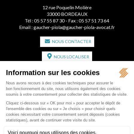
12 rue Poquelin Molière
33000 BORDEAUX
Tél :
05 57 55 87 30
- Fax : 05 57 51 73 64
Email :
gaucher-piola@gaucher-piola-avocat.fr
NOUS CONTACTER
NOUS LOCALISER
CABINET SECONDAIRE
2 bis Avenue de l'Europe
33350 ST MAGNE-DE-CASTILLON
Tél :
05 57 55 87 30
- Fax : 05 57 51 73 64
Email :
gaucher-piola@gaucher-piola-avocat.fr
NOUS CONTACTER
NOUS LOCALISER