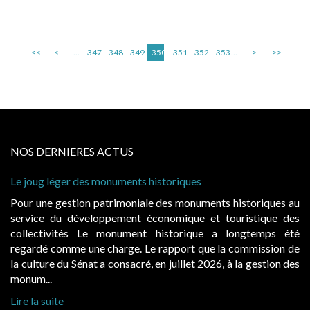
<<
<
...
347
348
349
350
351
352
353
...
>
>>
NOS DERNIERES ACTUS
 historiques
Cabines de plage : le juge admet
à condition de les asseoir sur les
ale des monuments historiques au
Evocatrices des bains de mer,
économique et touristique des
également un beau sujet domania
t historique a longtemps été
public, elles donnent lieu a
Le rapport que la commission de
d’occupation. Saisies par des oc
, en juillet 2026, à la gestion des
hausses, les juridictions administra
Lire la suite