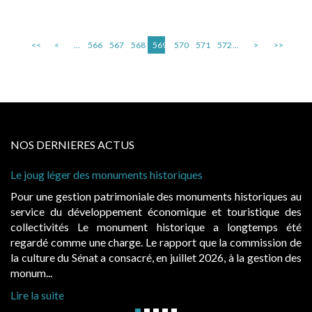
<<
<
...
566
567
568
569
570
571
572
...
>
>>
NOS DERNIERES ACTUS
Le joug léger des monuments historiques
Pour une gestion patrimoniale des monuments historiques au
service du développement économique et touristique des
collectivités Le monument historique a longtemps été
regardé comme une charge. Le rapport que la commission de
la culture du Sénat a consacré, en juillet 2026, à la gestion des
monum...
Lire la suite