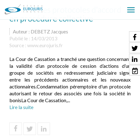
Validité des protocoles d'accord
Ouv
en procédure collective
le
men
Auteur : DEBETZ Jacques
Publié le :
14/03/2013
Source :
www.eurojuris.fr
La Cour de Cassation a tranché une question concernant
la validité d’un protocole de cession d’actions d’un
groupe de sociétés en redressement judiciaire signé
entre les précédents actionnaires et les nouveaux
actionnaires.Condamnation péremptoire d'un protocole
autorisant le retour des associés une fois la société in
bonisLa Cour de Cassation,...
Lire la suite