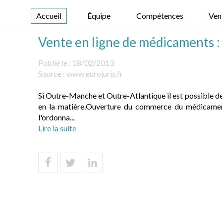
Accueil
Équipe
Compétences
Ven
Vente en ligne de médicaments : d
Publié le :
18/02/2013
Source :
www.eurojuris.fr
Si Outre-Manche et Outre-Atlantique il est possible dep
en la matière.Ouverture du commerce du médicament
l'ordonna...
Lire la suite