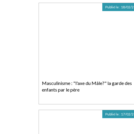
Publié le :
18/02/
Masculinisme : "l'axe du Mâle?" la garde des
enfants par le père
Publié le :
17/02/