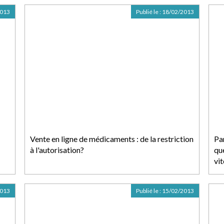
2013
Publié le :
18/02/2013
Vente en ligne de médicaments : de la restriction
Pa
à l'autorisation?
que
vi
2013
Publié le :
15/02/2013