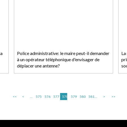
la
Police administrative: le maire peut-il demander
La 
à un opérateur téléphonique d'envisager de
pri
déplacer une antenne?
so
<<
<
...
575
576
577
578
579
580
581
...
>
>>