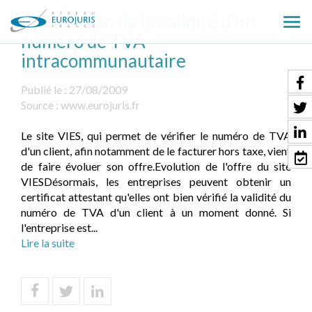
Vérification de la validité d'un
Ouv
numéro de TVA
le
intracommunautaire
men
Publié le :
27/08/2009
Source :
www.eurojuris.fr
Le site VIES, qui permet de vérifier le numéro de TVA
d'un client, afin notamment de le facturer hors taxe, vient
de faire évoluer son offre.Evolution de l'offre du site
VIESDésormais, les entreprises peuvent obtenir un
certificat attestant qu'elles ont bien vérifié la validité du
numéro de TVA d'un client à un moment donné. Si
l'entreprise est...
Lire la suite