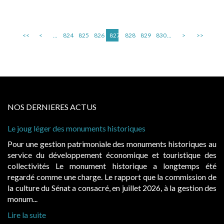
<<
<
...
824
825
826
827
828
829
830
...
>
>>
NOS DERNIERES ACTUS
Le joug léger des monuments historiques
Pour une gestion patrimoniale des monuments historiques au
service du développement économique et touristique des
collectivités Le monument historique a longtemps été
regardé comme une charge. Le rapport que la commission de
la culture du Sénat a consacré, en juillet 2026, à la gestion des
monum...
Lire la suite