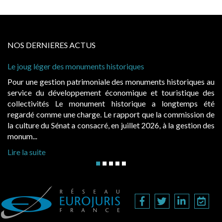
NOS DERNIERES ACTUS
 léger des monuments historiques
Cabines de 
à condition 
e gestion patrimoniale des monuments historiques au
Evocatrice
e du développement économique et touristique des
également u
tivités Le monument historique a longtemps été
public, el
 comme une charge. Le rapport que la commission de
d’occupatio
re du Sénat a consacré, en juillet 2026, à la gestion des
hausses, les 
..
Lire la suite
suite