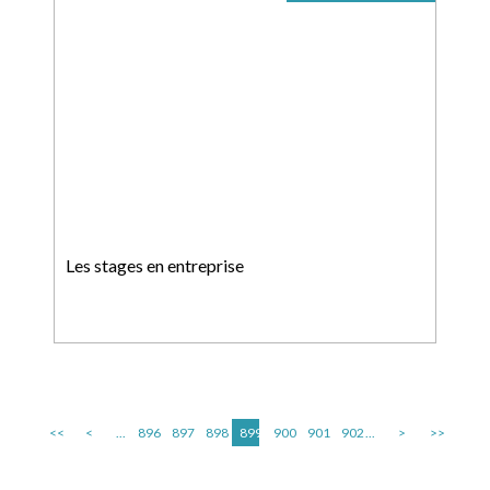
Les stages en entreprise
<<
<
...
896
897
898
899
900
901
902
...
>
>>