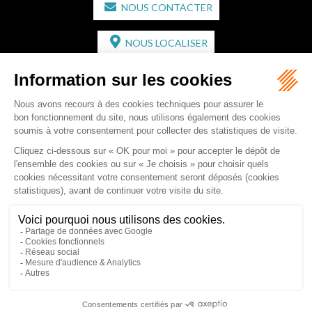
NOUS CONTACTER
NOUS LOCALISER
CABINET SECONDAIRE
2 bis Avenue de l'Europe
33350 ST MAGNE-DE-CASTILLON
Tél :
05 57 55 87 30
- Fax : 05 57 51 73 64
Email :
gaucher-piola@gaucher-piola-avocat.fr
NOUS CONTACTER
NOUS LOCALISER
Accueil
Équipe
Compétences
Rédactions
Contact
RDV en ligne
Honoraires
Plan du site
Mentions légales
Articles