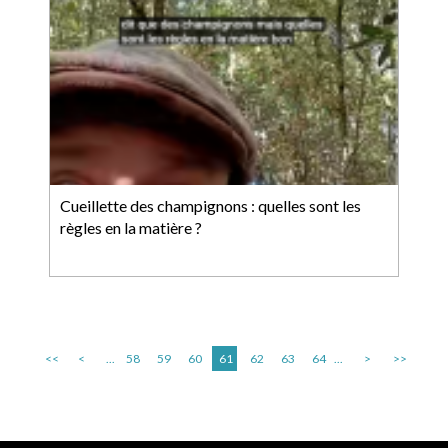
Cueillette des champignons : quelles sont les
règles en la matière ?
<<
<
...
58
59
60
61
62
63
64
...
>
>>