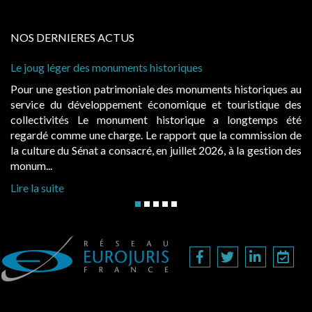
NOS DERNIERES ACTUS
éger des monuments historiques
Cabines de pla
à condition de
gestion patrimoniale des monuments historiques au
Evocatrices 
du développement économique et touristique des
également un 
vités Le monument historique a longtemps été
public, elle
omme une charge. Le rapport que la commission de
d’occupation.
 du Sénat a consacré, en juillet 2026, à la gestion des
hausses, les ju
Lire la suite
te