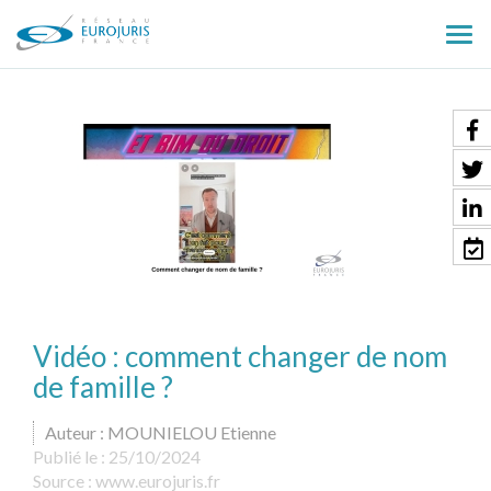
Ouv
le
men
Vidéo : comment changer de nom
de famille ?
Auteur : MOUNIELOU Etienne
Publié le :
25/10/2024
Source :
www.eurojuris.fr