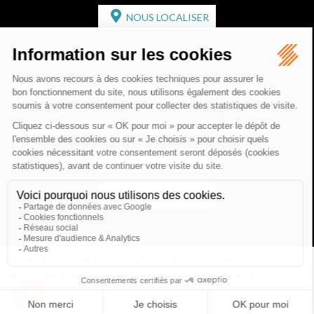
NOUS LOCALISER
CABINET SECONDAIRE
2 bis Avenue de l'Europe
33350 ST MAGNE-DE-CASTILLON
Tél :
05 57 55 87 30
- Fax : 05 57 51 73 64
Email :
gaucher-piola@gaucher-piola-avocat.fr
NOUS CONTACTER
NOUS LOCALISER
Accueil
Équipe
Compétences
Rédactions
Contact
RDV en ligne
Honoraires
Plan du site
Mentions légales
Articles
Septeo Digital & Services © 2019