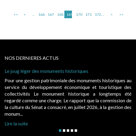
<<
<
...
166
167
168
169
170
171
172
...
>
>>
NOS DERNIERES ACTUS
s
Cabines de plage : le juge admet des redevan
à condition de les asseoir sur les « avantage
uments historiques au
Evocatrices des bains de mer, les caban
 et touristique des
également un beau sujet domanial. Installé
que a longtemps été
public, elles donnent lieu au paiement
que la commission de
d’occupation. Saisies par des occupants con
 2026, à la gestion des
hausses, les juridictions administratives ont cl
Lire la suite