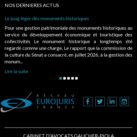
NOS DERNIERES ACTUS
Le joug léger des monuments historiques
Ca
à 
Pour une gestion patrimoniale des monuments historiques au
Ev
service du développement économique et touristique des
ég
collectivités Le monument historique a longtemps été
pu
regardé comme une charge. Le rapport que la commission de
d’
la culture du Sénat a consacré, en juillet 2026, à la gestion des
ha
monum...
Li
Lire la suite
CABINET D'AVOCATS GAUCHER-PIOLA