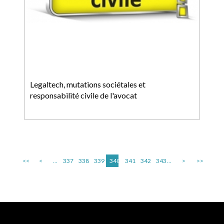
Legaltech, mutations sociétales et
responsabilité civile de l'avocat
<<
<
...
337
338
339
340
341
342
343
...
>
>>