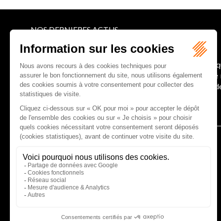
NOS DERNIERES ACTUS
Le joug léger des monuments historiques
Pour une gestion patrimoniale des monuments histori
collectivités Le monument historique a longtemps ét
culture du Sénat a consacré, en juillet 2026, à la gestion 
Lire la suite
CABINET D'AVOCATS GAUCHER-PIOLA
20 avenue Galliéni - 33500 LIBOURNE
Tél :
05 57 55 87 30
- Fax : 05 57 51 73 64
Email :
gaucher-piola@gaucher-piola-avocat.fr
NOUS CONTACTER
NOUS LOCALISER