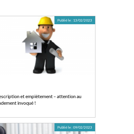
Publié le :
13/02/2023
escription et empiètement – attention au
ndement invoqué !
Publié le :
09/02/2023