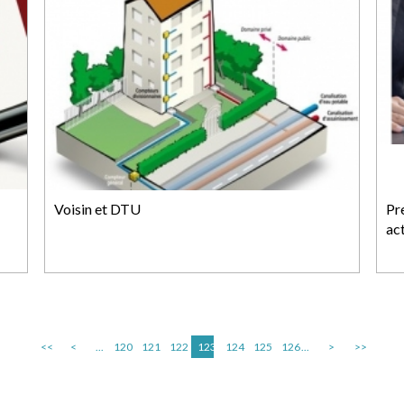
Voisin et DTU
Pre
act
<<
<
...
120
121
122
123
124
125
126
...
>
>>