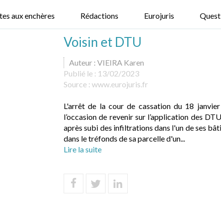
tes aux enchères
Rédactions
Eurojuris
Quest
Voisin et DTU
Auteur : VIEIRA Karen
Publié le :
13/02/2023
Source :
www.eurojuris.fr
L'arrêt de la cour de cassation du 18 janvi
l’occasion de revenir sur l’application des DTU
après subi des infiltrations dans l'un de ses bât
dans le tréfonds de sa parcelle d'un...
Lire la suite