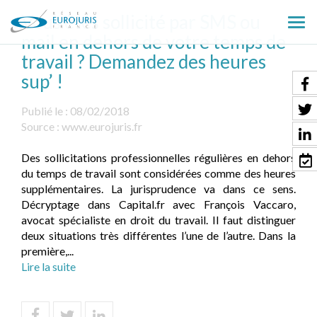
Vous êtes sollicité par SMS ou
Ouv
mail en dehors de votre temps de
le
travail ? Demandez des heures
men
sup’ !
Publié le :
08/02/2018
Source :
www.eurojuris.fr
Des sollicitations professionnelles régulières en dehors
du temps de travail sont considérées comme des heures
supplémentaires. La jurisprudence va dans ce sens.
Décryptage dans Capital.fr avec François Vaccaro,
avocat spécialiste en droit du travail. Il faut distinguer
deux situations très différentes l’une de l’autre. Dans la
première,...
Lire la suite