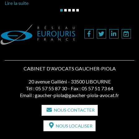
Li
Lire la suite
CABINET D'AVOCATS GAUCHER-PIOLA
20 avenue Galliéni - 33500 LIBOURNE
Tél :
05 57 55 87 30
- Fax : 05 57 51 73 64
Email :
gaucher-piola@gaucher-piola-avocat.fr
NOUS CONTACTER
NOUS LOCALISER