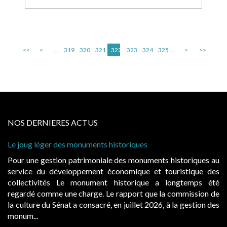
<<
<
...
319
320
321
322
323
324
325
...
>
>>
NOS DERNIERES ACTUS
Le joug léger des monuments historiques
Ca
à 
Pour une gestion patrimoniale des monuments historiques au
Ev
service du développement économique et touristique des
ég
collectivités Le monument historique a longtemps été
pu
regardé comme une charge. Le rapport que la commission de
d’
la culture du Sénat a consacré, en juillet 2026, à la gestion des
ha
monum...