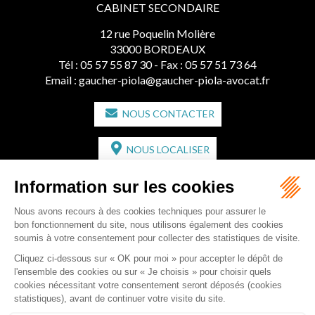
CABINET SECONDAIRE
12 rue Poquelin Molière
33000 BORDEAUX
Tél :
05 57 55 87 30
- Fax : 05 57 51 73 64
Email :
gaucher-piola@gaucher-piola-avocat.fr
NOUS CONTACTER
NOUS LOCALISER
CABINET SECONDAIRE
2 bis Avenue de l'Europe
33350 ST MAGNE-DE-CASTILLON
Tél :
05 57 55 87 30
- Fax : 05 57 51 73 64
Email :
gaucher-piola@gaucher-piola-avocat.fr
NOUS CONTACTER