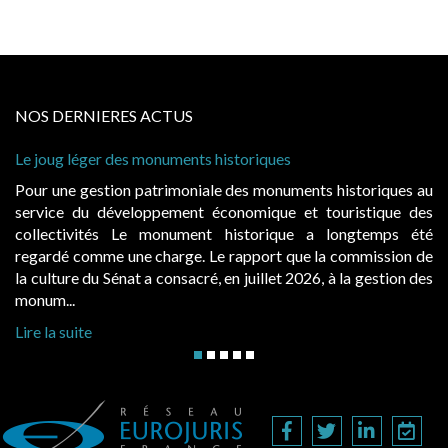
NOS DERNIERES ACTUS
ques
Cabines de plage : le juge admet des rede
à condition de les asseoir sur les « avanta
onuments historiques au
Evocatrices des bains de mer, les cab
que et touristique des
également un beau sujet domanial. Insta
rique a longtemps été
public, elles donnent lieu au paieme
rt que la commission de
d’occupation. Saisies par des occupants 
let 2026, à la gestion des
hausses, les juridictions administratives ont
Lire la suite