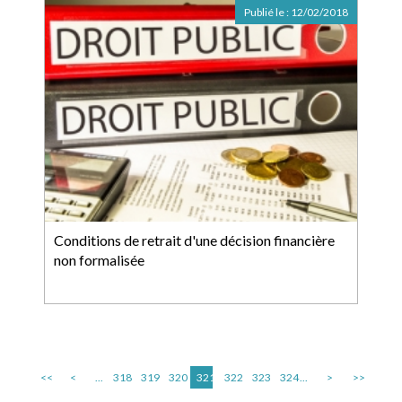
Publié le :
12/02/2018
Conditions de retrait d'une décision financière
non formalisée
<<
<
...
318
319
320
321
322
323
324
...
>
>>