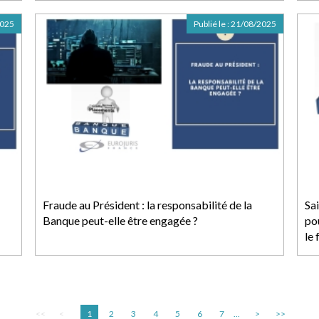
2025
Publié le :
21/08/2025
Fraude au Président : la responsabilité de la
Sai
Banque peut-elle être engagée ?
pou
le
<<
<
1
2
3
4
5
6
7
...
>
>>