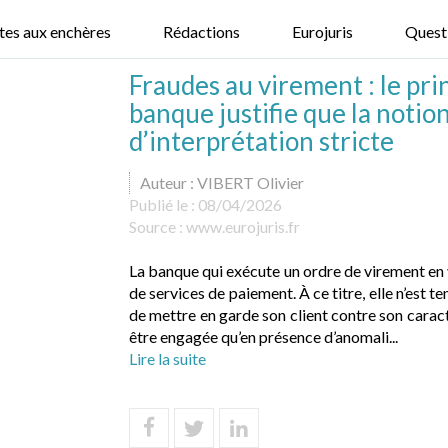
tes aux enchères
Rédactions
Eurojuris
Quest
Fraudes au virement : le pri
banque justifie que la notio
d’interprétation stricte
Auteur : VIBERT Olivier
Publié le :
08/04/2026
Source :
www.eurojuris.fr
La banque qui exécute un ordre de virement en
de services de paiement. À ce titre, elle n’est t
de mettre en garde son client contre son carac
être engagée qu’en présence d’anomali...
Lire la suite