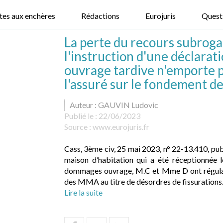
tes aux enchères
Rédactions
Eurojuris
Quest
La perte du recours subrogat
l'instruction d'une déclara
ouvrage tardive n'emporte p
l'assuré sur le fondement de
Auteur : GAUVIN Ludovic
Publié le :
22/06/2023
Source :
www.eurojuris.fr
Cass, 3ème civ, 25 mai 2023, n° 22-13.410, pu
maison d’habitation qui a été réceptionnée 
dommages ouvrage, M.C et Mme D ont régularis
des MMA au titre de désordres de fissurations.
Lire la suite