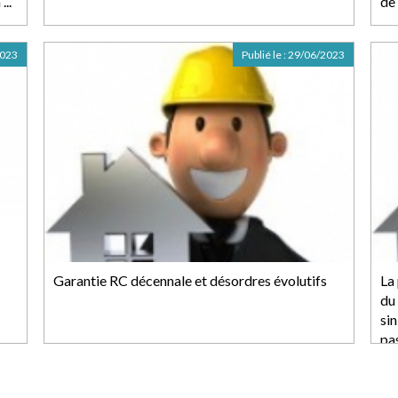
..
de 
2023
Publié le :
29/06/2023
Garantie RC décennale et désordres évolutifs
La
du 
si
pas
fo