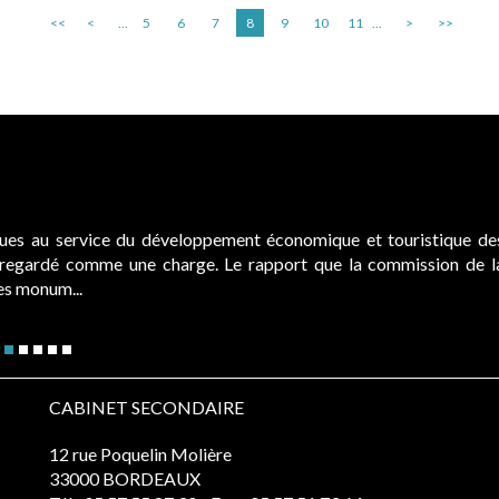
<<
<
...
5
6
7
8
9
10
11
...
>
>>
ques au service du développement économique et touristique de
é regardé comme une charge. Le rapport que la commission de l
des monum...
CABINET SECONDAIRE
12 rue Poquelin Molière
33000 BORDEAUX