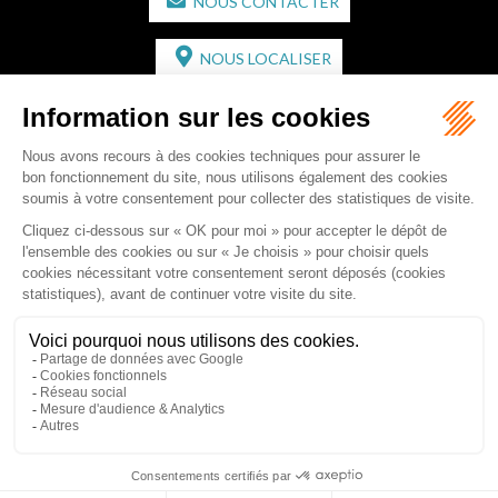
NOUS CONTACTER
NOUS LOCALISER
CABINET SECONDAIRE
2 bis Avenue de l'Europe
33350 ST MAGNE-DE-CASTILLON
Tél :
05 57 55 87 30
- Fax : 05 57 51 73 64
Email :
gaucher-piola@gaucher-piola-avocat.fr
NOUS CONTACTER
NOUS LOCALISER
Accueil
Équipe
Compétences
Rédactions
Contact
RDV en ligne
Honoraires
Plan du site
Mentions légales
Articles