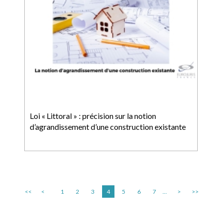
Loi « Littoral » : précision sur la notion
d’agrandissement d’une construction existante
<<
<
1
2
3
4
5
6
7
...
>
>>