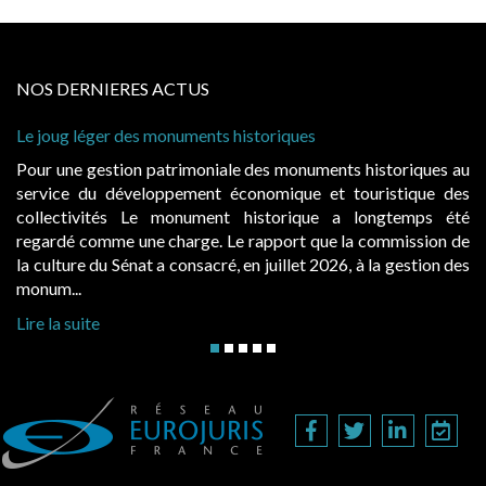
NOS DERNIERES ACTUS
s monuments historiques
Cabines de plage : le
à condition de les ass
 patrimoniale des monuments historiques au
Evocatrices des bai
loppement économique et touristique des
également un beau su
Le monument historique a longtemps été
public, elles donn
ne charge. Le rapport que la commission de
d’occupation. Saisies
t a consacré, en juillet 2026, à la gestion des
hausses, les juridictio
Lire la suite