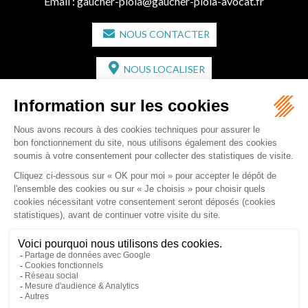
Email :
gaucher-piola@gaucher-piola-avocat.fr
NOUS CONTACTER
NOUS LOCALISER
CABINET SECONDAIRE
2 bis Avenue de l'Europe
33350 ST MAGNE-DE-CASTILLON
Tél :
05 57 55 87 30
- Fax : 05 57 51 73 64
Email :
gaucher-piola@gaucher-piola-avocat.fr
NOUS CONTACTER
NOUS LOCALISER
Accueil
Équipe
Compétences
Rédactions
Contact