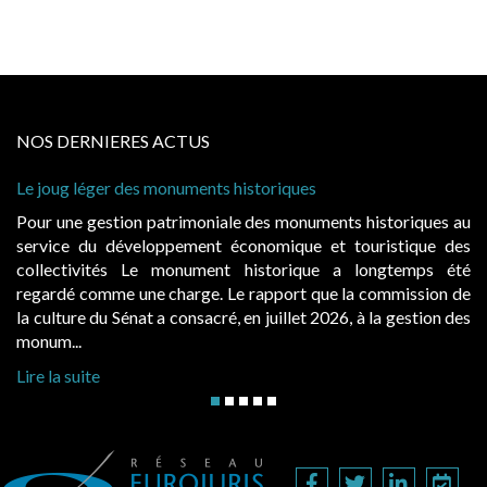
NOS DERNIERES ACTUS
er des monuments historiques
Cabines de plage
à condition de le
stion patrimoniale des monuments historiques au
Evocatrices de
 développement économique et touristique des
également un be
tés Le monument historique a longtemps été
public, elles 
me une charge. Le rapport que la commission de
d’occupation. Sa
u Sénat a consacré, en juillet 2026, à la gestion des
hausses, les jurid
Lire la suite