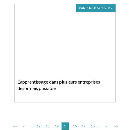
Publié le :
07/05/2012
L'apprentissage dans plusieurs entreprises
désormais possible
<<
<
...
12
13
14
15
16
17
18
...
>
>>