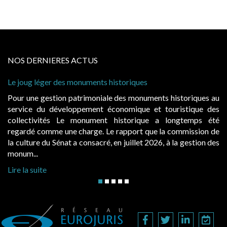
NOS DERNIERES ACTUS
Cabines de plage : le juge admet des redevances reval
à condition de les asseoir sur les « avantages procurés
storiques au
Evocatrices des bains de mer, les cabanes de pla
istique des
également un beau sujet domanial. Installées sur le
ngtemps été
public, elles donnent lieu au paiement d’une re
ommission de
d’occupation. Saisies par des occupants contestant d
a gestion des
hausses, les juridictions administratives ont clarifié les 
Lire la suite