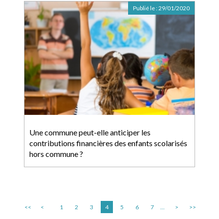
Publié le :
29/01/2020
Une commune peut-elle anticiper les
contributions financières des enfants scolarisés
hors commune ?
<<
<
1
2
3
4
5
6
7
...
>
>>