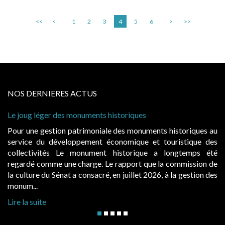
<<
<
1
2
3
4
5
6
>
>>
NOS DERNIERES ACTUS
Le joug léger des monuments historiques
Cab
à c
Pour une gestion patrimoniale des monuments historiques au
Ev
service du développement économique et touristique des
ég
collectivités Le monument historique a longtemps été
pu
regardé comme une charge. Le rapport que la commission de
d’
la culture du Sénat a consacré, en juillet 2026, à la gestion des
hau
monum...
Lir
Lire la suite