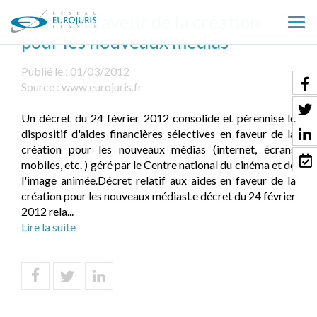
Aides en faveur de la création
Ouv
pour les nouveaux médias
le
men
Publié le :
01/03/2012
Source :
www.eurojuris.fr
Un décret du 24 février 2012 consolide et pérennise le
dispositif d'aides financières sélectives en faveur de la
création pour les nouveaux médias (internet, écrans
mobiles, etc. ) géré par le Centre national du cinéma et de
l'image animée.Décret relatif aux aides en faveur de la
création pour les nouveaux médiasLe décret du 24 février
2012 rela...
Lire la suite