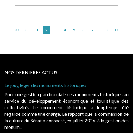
<<
<
1
2
3
4
5
6
7
...
>
>>
NOS DERNIERES ACTUS
ug léger des monuments historiques
Cabines de
à conditio
une gestion patrimoniale des monuments historiques au
Evocatric
ce du développement économique et touristique des
également
ectivités Le monument historique a longtemps été
public, 
dé comme une charge. Le rapport que la commission de
d’occupat
ture du Sénat a consacré, en juillet 2026, à la gestion des
hausses, le
...