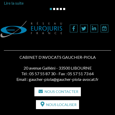
Lire la sui
a suite
CABINET D'AVOCATS GAUCHER-PIOLA
20 avenue Galliéni - 33500 LIBOURNE
Tél :
05 57 55 87 30
- Fax : 05 57 51 73 64
Email :
gaucher-piola@gaucher-piola-avocat.fr
NOUS CONTACTER
NOUS LOCALISER