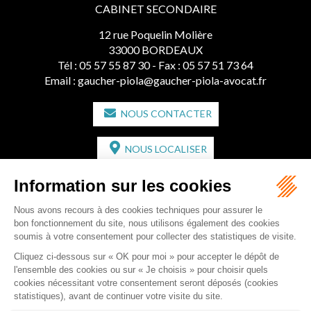
CABINET SECONDAIRE
12 rue Poquelin Molière
33000 BORDEAUX
Tél :
05 57 55 87 30
- Fax : 05 57 51 73 64
Email :
gaucher-piola@gaucher-piola-avocat.fr
NOUS CONTACTER
NOUS LOCALISER
CABINET SECONDAIRE
2 bis Avenue de l'Europe
33350 ST MAGNE-DE-CASTILLON
Tél :
05 57 55 87 30
- Fax : 05 57 51 73 64
Email :
gaucher-piola@gaucher-piola-avocat.fr
NOUS CONTACTER