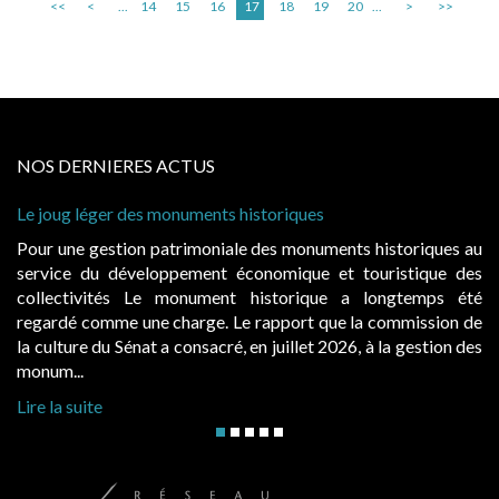
<<
<
...
14
15
16
17
18
19
20
...
>
>>
NOS DERNIERES ACTUS
storiques
Cabines de plage : le juge admet de
à condition de les asseoir sur les « 
 des monuments historiques au
Evocatrices des bains de mer, le
onomique et touristique des
également un beau sujet domanial. 
historique a longtemps été
public, elles donnent lieu au p
rapport que la commission de
d’occupation. Saisies par des occup
n juillet 2026, à la gestion des
hausses, les juridictions administrativ
Lire la suite