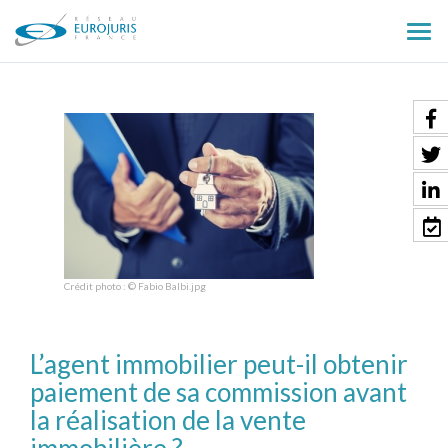
Ouv
le
men
Crédit photo : © Fabio Balbi.jpg
L’agent immobilier peut-il obtenir
paiement de sa commission avant
la réalisation de la vente