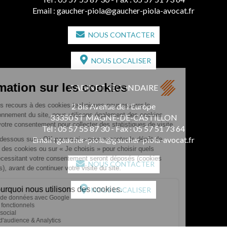
Email :
gaucher-piola@gaucher-piola-avocat.fr
NOUS CONTACTER
NOUS LOCALISER
CABINET SECONDAIRE
2 bis Avenue de l'Europe
33350 ST MAGNE-DE-CASTILLON
Tél :
05 57 55 87 30
- Fax : 05 57 51 73 64
Email :
gaucher-piola@gaucher-piola-avocat.fr
NOUS CONTACTER
NOUS LOCALISER