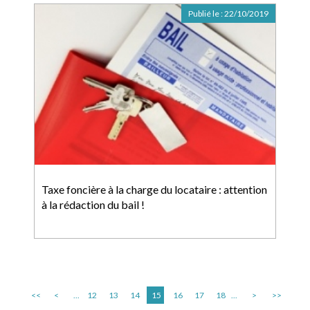
Publié le :
22/10/2019
Taxe foncière à la charge du locataire : attention
à la rédaction du bail !
<<
<
...
12
13
14
15
16
17
18
...
>
>>