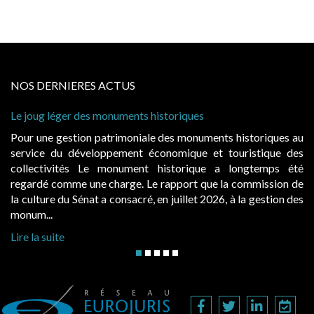
NOS DERNIERES ACTUS
Cabines de plage : le juge admet des redevances rev
à condition de les asseoir sur les « avantages procur
historiques au
Evocatrices des bains de mer, les cabanes de p
uristique des
également un beau sujet domanial. Installées sur 
ongtemps été
public, elles donnent lieu au paiement d’une 
 commission de
d’occupation. Saisies par des occupants contestant
 la gestion des
hausses, les juridictions administratives ont clarifié le
Lire la suite