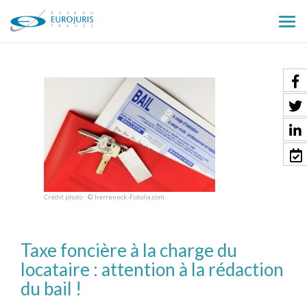
Ouv
le
men
Crédit photo : © herreneck-Fotolia.com
Taxe foncière à la charge du
locataire : attention à la rédaction
du bail !