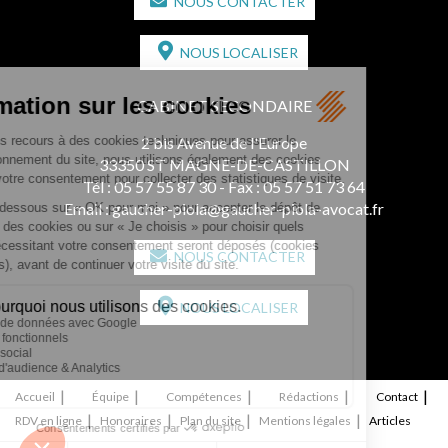
NOUS CONTACTER
NOUS LOCALISER
CABINET SECONDAIRE
2 bis Avenue de l'Europe
33350 ST MAGNE-DE-CASTILLON
Tél :
05 57 55 87 30
- Fax : 05 57 51 73 64
Email :
gaucher-piola@gaucher-piola-avocat.fr
NOUS CONTACTER
NOUS LOCALISER
Accueil
Équipe
Compétences
Rédactions
Contact
RDV en ligne
Honoraires
Plan du site
Mentions légales
Articles