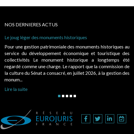
NOS DERNIERES ACTUS
s monuments historiques
Cabines de plage : le
à condition de les ass
 patrimoniale des monuments historiques au
Evocatrices des bai
loppement économique et touristique des
également un beau su
Le monument historique a longtemps été
public, elles donn
ne charge. Le rapport que la commission de
d’occupation. Saisies
t a consacré, en juillet 2026, à la gestion des
hausses, les juridictio
Lire la suite