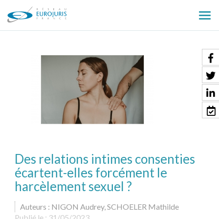
Ouv
le
men
Des relations intimes consenties
écartent-elles forcément le
harcèlement sexuel ?
Auteurs : NIGON Audrey, SCHOELER Mathilde
Publié le :
31/05/2023