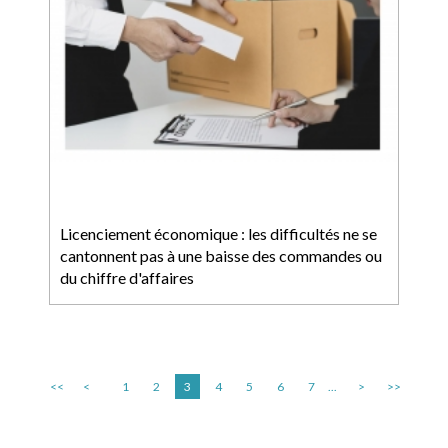
Licenciement économique : les difficultés ne se
cantonnent pas à une baisse des commandes ou
du chiffre d'affaires
<<
<
1
2
3
4
5
6
7
...
>
>>