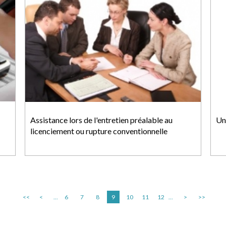
Assistance lors de l'entretien préalable au
Un
licenciement ou rupture conventionnelle
<<
<
...
6
7
8
9
10
11
12
...
>
>>