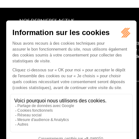
NOS DERNIERES ACTUS
Le joug léger des monuments historiques
Pour une gestion patrimoniale des monuments histori
collectivités Le monument historique a longtemps ét
culture du Sénat a consacré, en juillet 2026, à la gestion 
Lire la suite
CABINET D'AVOCATS GAUCHER-PIOLA
20 avenue Galliéni - 33500 LIBOURNE
Tél :
05 57 55 87 30
- Fax : 05 57 51 73 64
Email :
gaucher-piola@gaucher-piola-avocat.fr
NOUS CONTACTER
NOUS LOCALISER