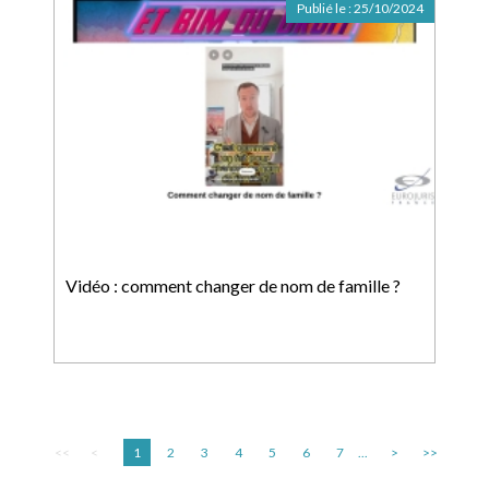
Publié le :
25/10/2024
Vidéo : comment changer de nom de famille ?
<<
<
1
2
3
4
5
6
7
...
>
>>