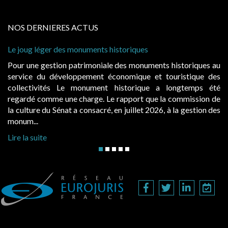
NOS DERNIERES ACTUS
s monuments historiques
Cabines de plage : le
à condition de les ass
 patrimoniale des monuments historiques au
Evocatrices des bai
loppement économique et touristique des
également un beau su
Le monument historique a longtemps été
public, elles donn
ne charge. Le rapport que la commission de
d’occupation. Saisies
t a consacré, en juillet 2026, à la gestion des
hausses, les juridictio
Lire la suite