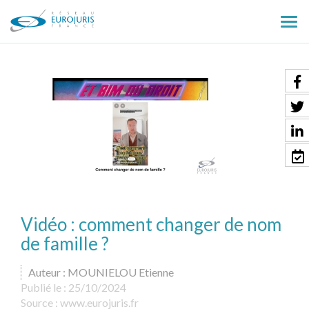
Ouv
le
men
Vidéo : comment changer de nom
de famille ?
Auteur : MOUNIELOU Etienne
Publié le :
25/10/2024
Source :
www.eurojuris.fr