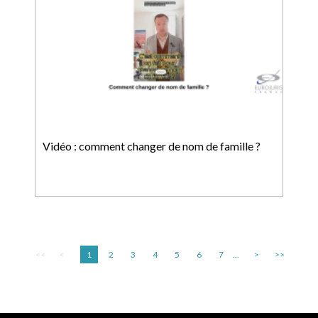
Vidéo : comment changer de nom de famille ?
<<
<
1
2
3
4
5
6
7
...
>
>>