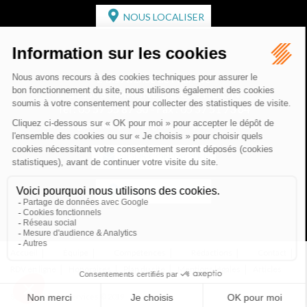
NOUS LOCALISER
CABINET SECONDAIRE
2 bis Avenue de l'Europe
33350 ST MAGNE-DE-CASTILLON
Tél :
05 57 55 87 30
- Fax : 05 57 51 73 64
Email :
gaucher-piola@gaucher-piola-avocat.fr
NOUS CONTACTER
NOUS LOCALISER
Accueil
Équipe
Compétences
Rédactions
Contact
RDV en ligne
Honoraires
Plan du site
Mentions légales
Articles
Septeo Digital & Services © 2019