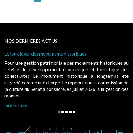
NOS DERNIERES ACTUS
 léger des monuments historiques
Cabines de 
à condition 
e gestion patrimoniale des monuments historiques au
Evocatrice
e du développement économique et touristique des
également u
tivités Le monument historique a longtemps été
public, el
 comme une charge. Le rapport que la commission de
d’occupatio
re du Sénat a consacré, en juillet 2026, à la gestion des
hausses, les 
..
Lire la suite
suite