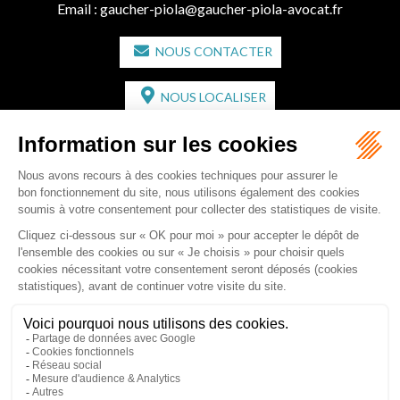
Email :
gaucher-piola@gaucher-piola-avocat.fr
NOUS CONTACTER
NOUS LOCALISER
CABINET SECONDAIRE
2 bis Avenue de l'Europe
33350 ST MAGNE-DE-CASTILLON
Tél :
05 57 55 87 30
- Fax : 05 57 51 73 64
Email :
gaucher-piola@gaucher-piola-avocat.fr
NOUS CONTACTER
NOUS LOCALISER