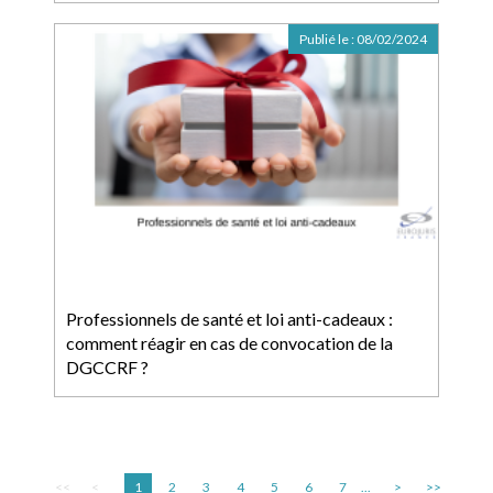
Publié le :
08/02/2024
Professionnels de santé et loi anti-cadeaux :
comment réagir en cas de convocation de la
DGCCRF ?
<<
<
1
2
3
4
5
6
7
...
>
>>