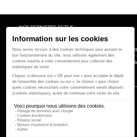
NOS DERNIERES ACTUS
Le joug léger des monuments historiques
Pour une gestion patrimoniale des monuments histori
collectivités Le monument historique a longtemps ét
culture du Sénat a consacré, en juillet 2026, à la gestion 
Lire la suite
CABINET D'AVOCATS GAUCHER-PIOLA
20 avenue Galliéni - 33500 LIBOURNE
Tél :
05 57 55 87 30
- Fax : 05 57 51 73 64
Email :
gaucher-piola@gaucher-piola-avocat.fr