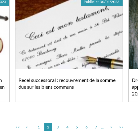
2023
Publié le :
30/01/2023
n
Recel successoral : recouvrement de la somme
Dro
 en
due sur les biens communs
app
20
<<
<
1
2
3
4
5
6
7
...
>
>>