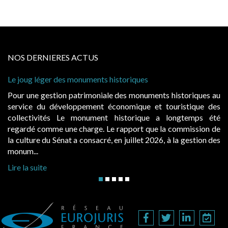
NOS DERNIERES ACTUS
s monuments historiques
Cabines de plage : le
à condition de les ass
 patrimoniale des monuments historiques au
Evocatrices des bai
loppement économique et touristique des
également un beau su
Le monument historique a longtemps été
public, elles donn
ne charge. Le rapport que la commission de
d’occupation. Saisies
t a consacré, en juillet 2026, à la gestion des
hausses, les juridictio
Lire la suite