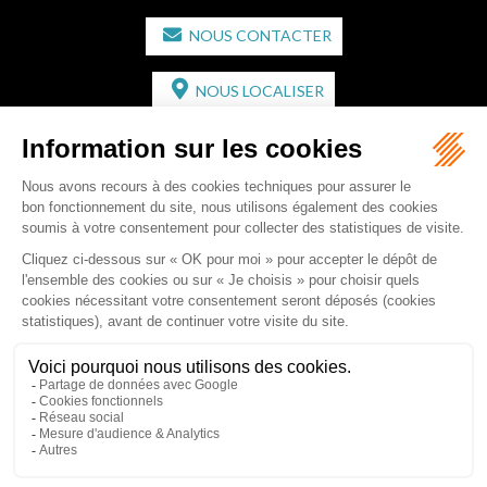
NOUS CONTACTER
NOUS LOCALISER
CABINET SECONDAIRE
2 bis Avenue de l'Europe
33350 ST MAGNE-DE-CASTILLON
Tél :
05 57 55 87 30
- Fax : 05 57 51 73 64
Email :
gaucher-piola@gaucher-piola-avocat.fr
NOUS CONTACTER
NOUS LOCALISER
Accueil
Équipe
Compétences
Rédactions
Contact