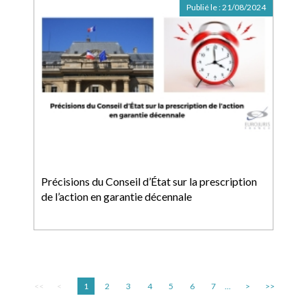
Publié le :
21/08/2024
Précisions du Conseil d’État sur la prescription
de l’action en garantie décennale
<<
<
1
2
3
4
5
6
7
...
>
>>