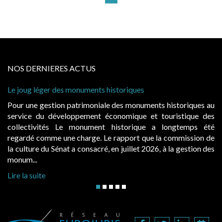
NOS DERNIERES ACTUS
éger des monuments historiques
Cabines de pla
à condition de
gestion patrimoniale des monuments historiques au
Evocatrices 
du développement économique et touristique des
également un 
vités Le monument historique a longtemps été
public, elle
omme une charge. Le rapport que la commission de
d’occupation.
 du Sénat a consacré, en juillet 2026, à la gestion des
hausses, les ju
Lire la suite
te