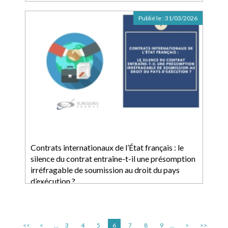
Publié le :
31/03/2026
Contrats internationaux de l’État français : le
silence du contrat entraîne-t-il une présomption
irréfragable de soumission au droit du pays
d’exécution ?
<<
<
...
3
4
5
6
7
8
9
...
>
>>