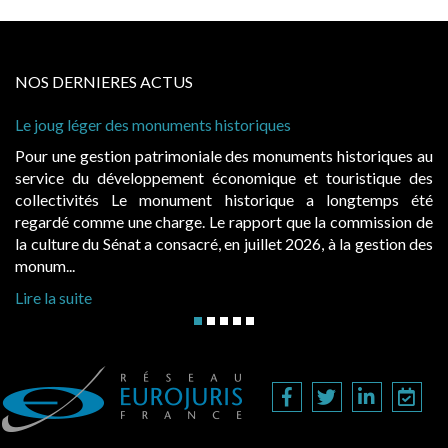
NOS DERNIERES ACTUS
 léger des monuments historiques
Cabines de 
à condition 
e gestion patrimoniale des monuments historiques au
Evocatrice
e du développement économique et touristique des
également u
tivités Le monument historique a longtemps été
public, el
 comme une charge. Le rapport que la commission de
d’occupatio
re du Sénat a consacré, en juillet 2026, à la gestion des
hausses, les 
..
Lire la suite
suite