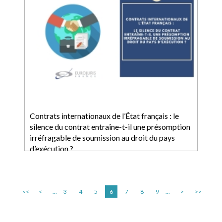
Contrats internationaux de l’État français : le
silence du contrat entraîne-t-il une présomption
irréfragable de soumission au droit du pays
d’exécution ?
<<
<
...
3
4
5
6
7
8
9
...
>
>>