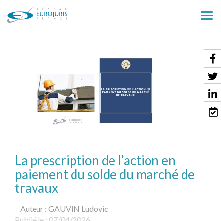
Ouv
le
men
La prescription de l’action en
paiement du solde du marché de
travaux
Auteur : GAUVIN Ludovic
Publié le :
07/04/2026