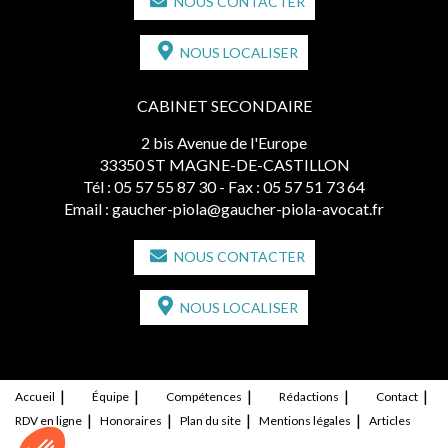
NOUS CONTACTER
NOUS LOCALISER
CABINET SECONDAIRE
2 bis Avenue de l'Europe
33350 ST MAGNE-DE-CASTILLON
Tél :
05 57 55 87 30
- Fax : 05 57 51 73 64
Email :
gaucher-piola@gaucher-piola-avocat.fr
NOUS CONTACTER
NOUS LOCALISER
Accueil
Équipe
Compétences
Rédactions
Contact
RDV en ligne
Honoraires
Plan du site
Mentions légales
Articles