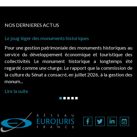
NOS DERNIERES ACTUS
ug léger des monuments historiques
Cabines de
à conditio
une gestion patrimoniale des monuments historiques au
Evocatric
ce du développement économique et touristique des
également
ectivités Le monument historique a longtemps été
public, 
dé comme une charge. Le rapport que la commission de
d’occupat
ture du Sénat a consacré, en juillet 2026, à la gestion des
hausses, le
...
Lire la sui
a suite