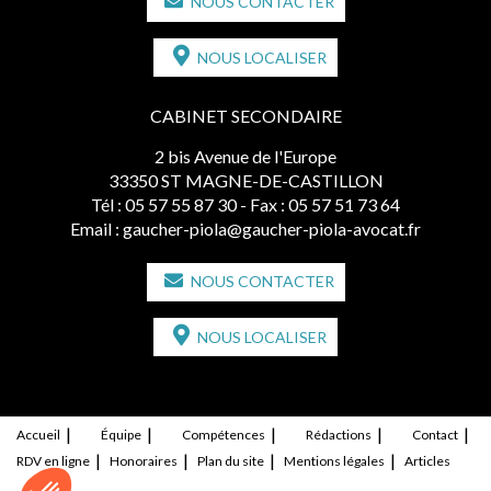
NOUS CONTACTER
NOUS LOCALISER
CABINET SECONDAIRE
2 bis Avenue de l'Europe
33350 ST MAGNE-DE-CASTILLON
Tél :
05 57 55 87 30
- Fax : 05 57 51 73 64
Email :
gaucher-piola@gaucher-piola-avocat.fr
NOUS CONTACTER
NOUS LOCALISER
Accueil
Équipe
Compétences
Rédactions
Contact
RDV en ligne
Honoraires
Plan du site
Mentions légales
Articles