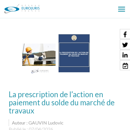
Ouv
le
men
La prescription de l’action en
paiement du solde du marché de
travaux
Auteur : GAUVIN Ludovic
Publié le :
07/04/2026