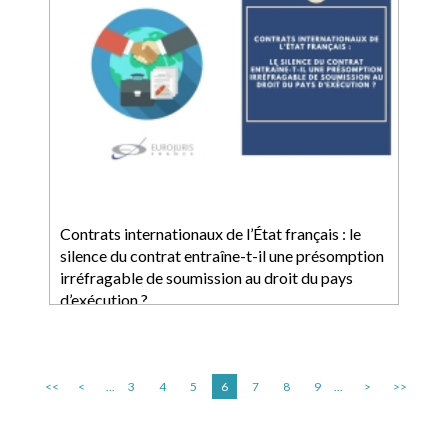
Contrats internationaux de l’État français : le
silence du contrat entraîne-t-il une présomption
irréfragable de soumission au droit du pays
d’exécution ?
<<
<
...
3
4
5
6
7
8
9
...
>
>>