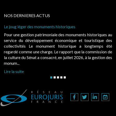
NOS DERNIERES ACTUS
 des monuments historiques
Cabines de plage :
à condition de les 
ion patrimoniale des monuments historiques au
Evocatrices des 
éveloppement économique et touristique des
également un beau 
s Le monument historique a longtemps été
public, elles do
 une charge. Le rapport que la commission de
d’occupation. Sais
énat a consacré, en juillet 2026, à la gestion des
hausses, les juridic
Lire la suite