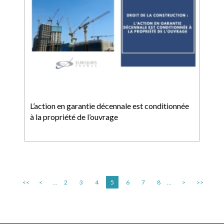
L’action en garantie décennale est conditionnée
à la propriété de l’ouvrage
<<
<
...
2
3
4
5
6
7
8
...
>
>>