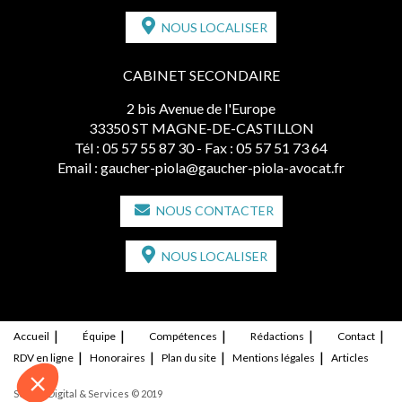
NOUS LOCALISER
CABINET SECONDAIRE
2 bis Avenue de l'Europe
33350 ST MAGNE-DE-CASTILLON
Tél :
05 57 55 87 30
- Fax : 05 57 51 73 64
Email :
gaucher-piola@gaucher-piola-avocat.fr
NOUS CONTACTER
NOUS LOCALISER
Accueil
Équipe
Compétences
Rédactions
Contact
RDV en ligne
Honoraires
Plan du site
Mentions légales
Articles
Septeo Digital & Services © 2019