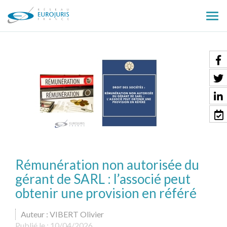
Ouv
le
men
Rémunération non autorisée du
gérant de SARL : l’associé peut
obtenir une provision en référé
Auteur : VIBERT Olivier
Publié le :
10/04/2026