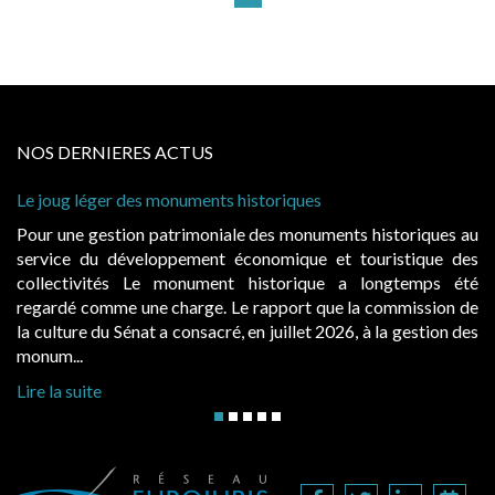
NOS DERNIERES ACTUS
joug léger des monuments historiques
Cabines 
à condit
r une gestion patrimoniale des monuments historiques au
Evocatr
vice du développement économique et touristique des
égalemen
lectivités Le monument historique a longtemps été
public,
ardé comme une charge. Le rapport que la commission de
d’occupa
ulture du Sénat a consacré, en juillet 2026, à la gestion des
hausses, 
um...
Lire la s
 la suite