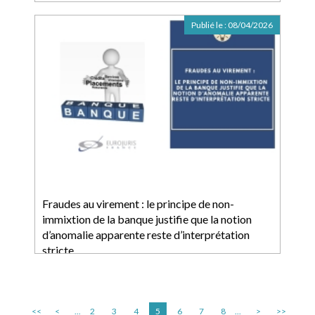
Publié le :
08/04/2026
Fraudes au virement : le principe de non-
immixtion de la banque justifie que la notion
d’anomalie apparente reste d’interprétation
stricte
<<
<
...
2
3
4
5
6
7
8
...
>
>>