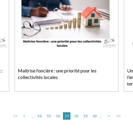
 :
Maîtrise foncière : une priorité pour les
Un 
collectivités locales
l'e
te
<<
<
...
54
55
56
57
58
59
60
...
>
>>