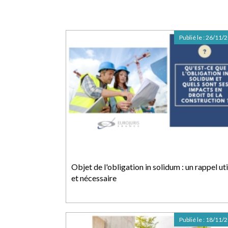
Publié le :
26/11/
Objet de l'obligation in solidum : un rappel uti
et nécessaire
Publié le :
18/11/