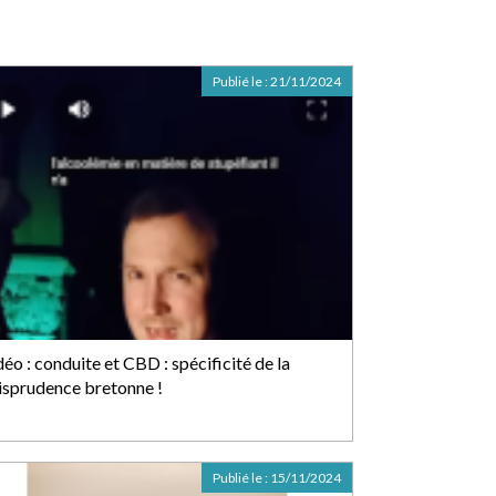
Publié le :
21/11/2024
éo : conduite et CBD : spécificité de la
risprudence bretonne !
Publié le :
15/11/2024