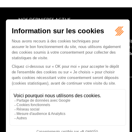
NOS DERNIERES ACTUS
Le joug léger des monuments historiques
Pour une gestion patrimoniale des monuments histori
collectivités Le monument historique a longtemps ét
culture du Sénat a consacré, en juillet 2026, à la gestion 
Lire la suite
CABINET D'AVOCATS GAUCHER-PIOLA
20 avenue Galliéni - 33500 LIBOURNE
Tél :
05 57 55 87 30
- Fax : 05 57 51 73 64
Email :
gaucher-piola@gaucher-piola-avocat.fr
NOUS CONTACTER
NOUS LOCALISER