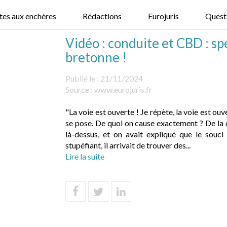
tes aux enchères
Rédactions
Eurojuris
Quest
Vidéo : conduite et CBD : spé
bretonne !
Publié le :
21/11/2024
Source :
www.eurojuris.fr
"La voie est ouverte ! Je répète, la voie est ou
se pose. De quoi on cause exactement ? De la 
là-dessus, et on avait expliqué que le souci
stupéfiant, il arrivait de trouver des...
Lire la suite