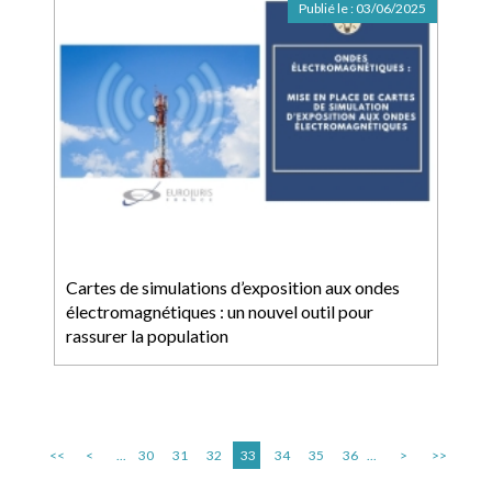
Publié le :
03/06/2025
Cartes de simulations d’exposition aux ondes
électromagnétiques : un nouvel outil pour
rassurer la population
<<
<
...
30
31
32
33
34
35
36
...
>
>>