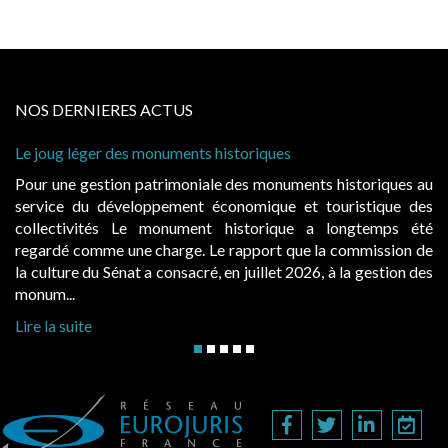
NOS DERNIERES ACTUS
 léger des monuments historiques
Cabines de 
à condition 
e gestion patrimoniale des monuments historiques au
Evocatrice
e du développement économique et touristique des
également u
tivités Le monument historique a longtemps été
public, el
 comme une charge. Le rapport que la commission de
d’occupatio
re du Sénat a consacré, en juillet 2026, à la gestion des
hausses, les 
..
Lire la suite
suite